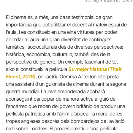
‘Su mejor historia’, 2016
El cinema és, a més, una base testimonial de gran
importància que pot utilitzar el docent al mateix espai de
l’aula, i es constitueix en una eina virtuosa per poder
abordar a l’aula una gran diversitat de continguts
temàtics i socioculturals des de diverses perspectives:
històrica, econòmica, cultural o, també, des de la
perspectiva de gènere. Un exemple fascinant de tot
això el constitueix la pel·lícula
Su mejor historia (Their
Finest, 2016)
, on l’actriu Gemma Arterton interpreta
una assistent d’un guionista de cinema durant la segona
guerra mundial. La jove empoderada acabarà
aconseguint participar de manera activa al guió de
l’encàrrec que reben del govern britànic de produir una
pel·lícula patriòtica amb l’ànim d’aixecar la moral de les
tropes angleses després dels bombardejos de l’aviació
nazi sobre Londres. El procés creatiu d’una pel·lícula