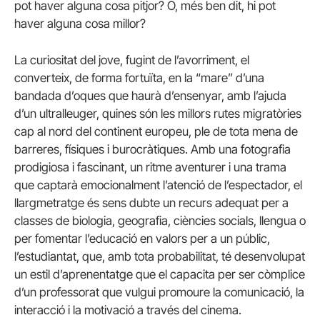
pot haver alguna cosa pitjor? O, més ben dit, hi pot
haver alguna cosa millor?
La curiositat del jove, fugint de l’avorriment, el
converteix, de forma fortuïta, en la “mare” d’una
bandada d’oques que haurà d’ensenyar, amb l’ajuda
d’un ultralleuger, quines són les millors rutes migratòries
cap al nord del continent europeu, ple de tota mena de
barreres, físiques i burocràtiques. Amb una fotografia
prodigiosa i fascinant, un ritme aventurer i una trama
que captarà emocionalment l’atenció de l’espectador, el
llargmetratge és sens dubte un recurs adequat per a
classes de biologia, geografia, ciències socials, llengua o
per fomentar l’educació en valors per a un públic,
l’estudiantat, que, amb tota probabilitat, té desenvolupat
un estil d’aprenentatge que el capacita per ser còmplice
d’un professorat que vulgui promoure la comunicació, la
interacció i la motivació a través del cinema.