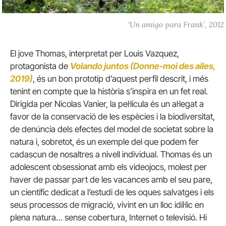
‘Un amigo para Frank’, 2012
El jove Thomas, interpretat per Louis Vazquez,
protagonista de
Volando juntos (Donne-moi des ailes,
2019)
, és un bon prototip d’aquest perfil descrit, i més
tenint en compte que la història s’inspira en un fet real.
Dirigida per Nicolas Vanier, la pel·lícula és un al·legat a
favor de la conservació de les espècies i la biodiversitat,
de denúncia dels efectes del model de societat sobre la
natura i, sobretot, és un exemple del que podem fer
cadascun de nosaltres a nivell individual. Thomas és un
adolescent obsessionat amb els videojocs, molest per
haver de passar part de les vacances amb el seu pare,
un científic dedicat a l’estudi de les oques salvatges i els
seus processos de migració, vivint en un lloc idíl·lic en
plena natura… sense cobertura, Internet o televisió. Hi