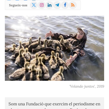
X
Instagram
LinkedIn
Telegram
Facebook
RSS
Segueix-nos
(Twitter)
'Volando juntos', 2019
Som una Fundació que exercim el periodisme en