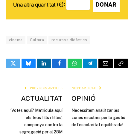
DONAR
Una altra quantitat (€):
cinema
Cultura
recursos didàctics
Twitter
Bluesky
LinkedIn
Facebook
WhatsApp
Telegram
Email
Copy
Link
PREVIOUS ARTICLE
NEXT ARTICLE
ACTUALITAT
OPINIÓ
‘Votes aquí? Matricula aquí
Necessitem analitzar les
els teus fills i filles’,
zones escolars per la gestió
campanya contra la
de l’escolaritat equilibrada!
segregació per al 28M