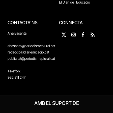
El Diari de l'Educació
CONTACTA'NS
CONNECTA
Ana Basanta
X
Instagram
Facebook
RSS
(Twitter)
abasanta@periodismeplural.cat
redaccio@diarieducacio.cat
publicitat@periodismeplural.cat
Telèfon:
932 311 247
AMB EL SUPORT DE