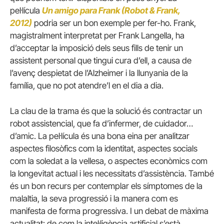
pel·lícula
Un amigo para Frank (Robot & Frank,
2012)
podria ser un bon exemple per fer-ho. Frank,
magistralment interpretat per Frank Langella, ha
d’acceptar la imposició dels seus fills de tenir un
assistent personal que tingui cura d’ell, a causa de
l’avenç despietat de l’Alzheimer i la llunyania de la
família, que no pot atendre’l en el dia a dia.
La clau de la trama és que la solució és contractar un
robot assistencial, que fa d’infermer, de cuidador…
d’amic. La pel·lícula és una bona eina per analitzar
aspectes filosòfics com la identitat, aspectes socials
com la soledat a la vellesa, o aspectes econòmics com
la longevitat actual i les necessitats d’assistència. També
és un bon recurs per contemplar els símptomes de la
malaltia, la seva progressió i la manera com es
manifesta de forma progressiva. I un debat de màxima
actualitat: de com la intel·ligència artificial s’està