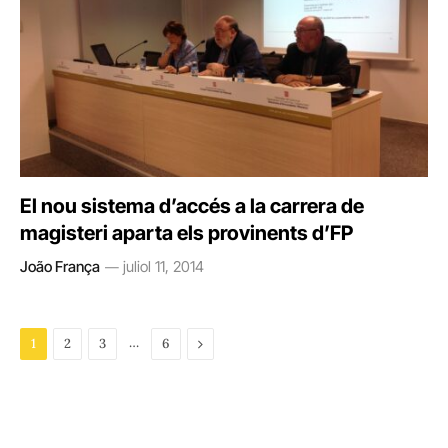
El nou sistema d’accés a la carrera de
magisteri aparta els provinents d’FP
João França
juliol 11, 2014
…
Next
1
2
3
6