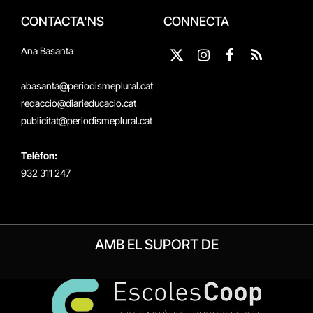
CONTACTA'NS
CONNECTA
Ana Basanta
X
Instagram
Facebook
RSS
(Twitter)
abasanta@periodismeplural.cat
redaccio@diarieducacio.cat
publicitat@periodismeplural.cat
Telèfon:
932 311 247
AMB EL SUPORT DE