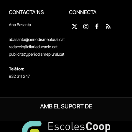
CONTACTA'NS
CONNECTA
Ana Basanta
X
Instagram
Facebook
RSS
(Twitter)
abasanta@periodismeplural.cat
redaccio@diarieducacio.cat
publicitat@periodismeplural.cat
Telèfon:
932 311 247
AMB EL SUPORT DE