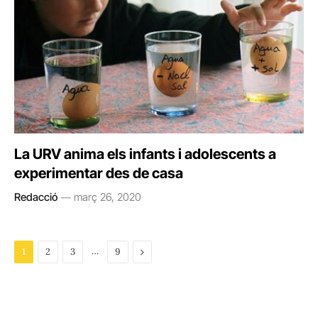
La URV anima els infants i adolescents a
experimentar des de casa
Redacció
març 26, 2020
…
Next
1
2
3
9