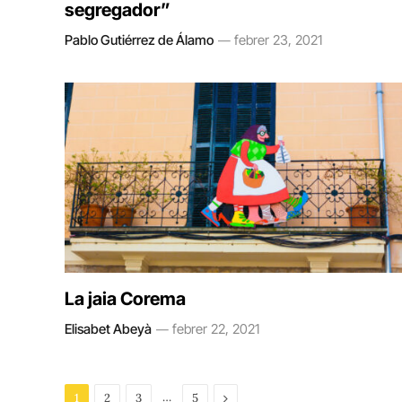
segregador”
Pablo Gutiérrez de Álamo
febrer 23, 2021
La jaia Corema
Elisabet Abeyà
febrer 22, 2021
…
Next
1
2
3
5