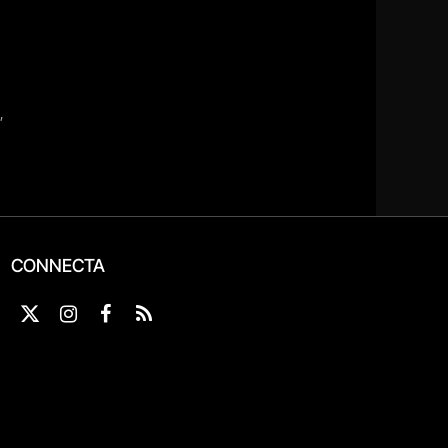
CONNECTA
X
Instagram
Facebook
RSS
(Twitter)