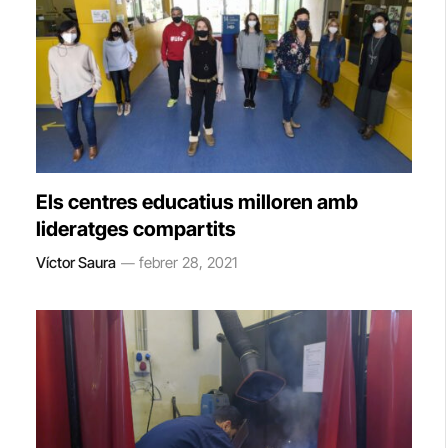
Els centres educatius milloren amb
lideratges compartits
Víctor Saura
febrer 28, 2021