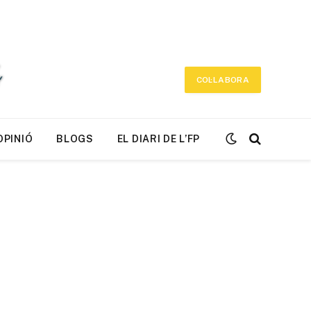
COL·LABORA
OPINIÓ
BLOGS
EL DIARI DE L’FP