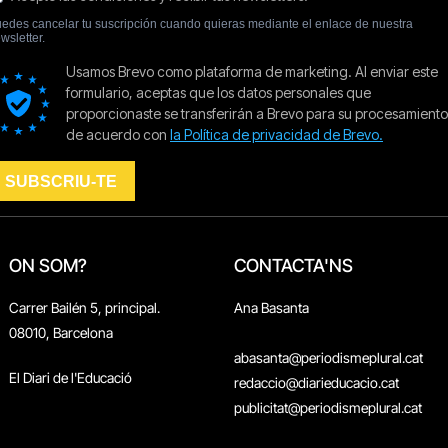
ON SOM?
CONTACTA'NS
Carrer Bailén 5, principal.
Ana Basanta
08010, Barcelona
abasanta@periodismeplural.cat
El Diari de l'Educació
redaccio@diarieducacio.cat
publicitat@periodismeplural.cat