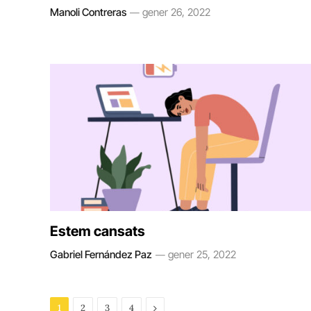
Manoli Contreras
gener 26, 2022
Estem cansats
Gabriel Fernández Paz
gener 25, 2022
Next
1
2
3
4