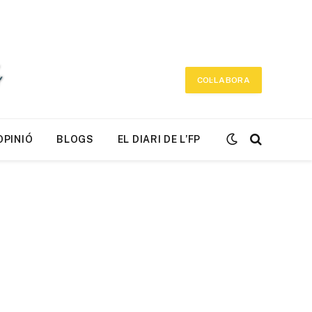
COL·LABORA
OPINIÓ
BLOGS
EL DIARI DE L’FP