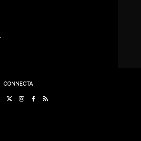
CONNECTA
X
Instagram
Facebook
RSS
(Twitter)