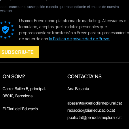
ON SOM?
CONTACTA'NS
Carrer Bailén 5, principal.
Ana Basanta
08010, Barcelona
abasanta@periodismeplural.cat
El Diari de l'Educació
redaccio@diarieducacio.cat
publicitat@periodismeplural.cat