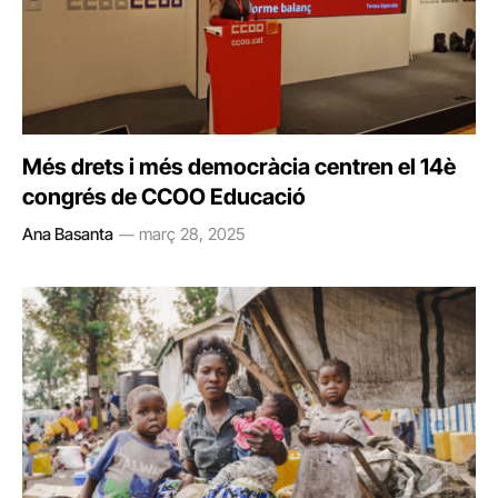
Més drets i més democràcia centren el 14è
congrés de CCOO Educació
Ana Basanta
març 28, 2025