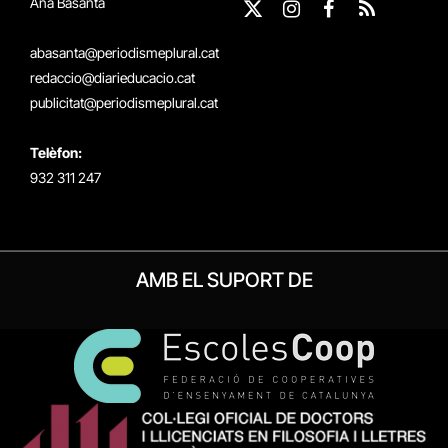
Ana Basanta
X
Instagram
Facebook
RSS
(Twitter)
abasanta@periodismeplural.cat
redaccio@diarieducacio.cat
publicitat@periodismeplural.cat
Telèfon:
932 311 247
AMB EL SUPORT DE