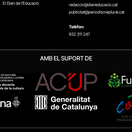
El Diari de l'Educació
redaccio@diarieducacio.cat
publicitat@periodismeplural.cat
Telèfon:
932 311 247
AMB EL SUPORT DE