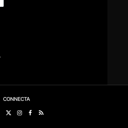
CONNECTA
X
Instagram
Facebook
RSS
(Twitter)