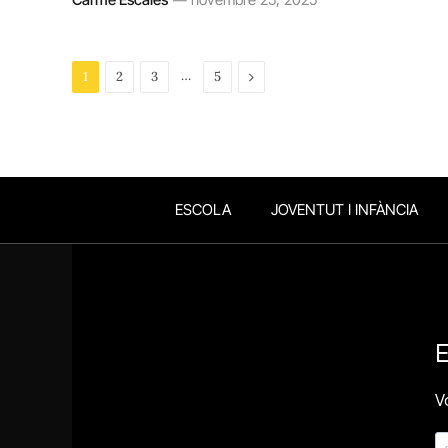
…
Next
1
2
3
5
ESCOLA
JOVENTUT I INFÀNCIA