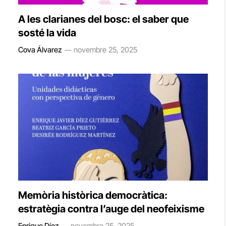
A les clarianes del bosc: el saber que
sosté la vida
Cova Álvarez
novembre 25, 2025
Memòria històrica democràtica:
estratègia contra l’auge del neofeixisme
Enrique Díez
novembre 25, 2025