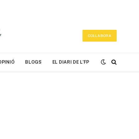
COL·LABORA
OPINIÓ
BLOGS
EL DIARI DE L’FP