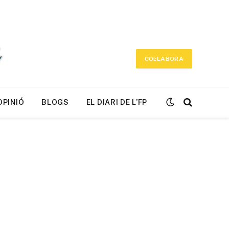
COL·LABORA
OPINIÓ
BLOGS
EL DIARI DE L’FP