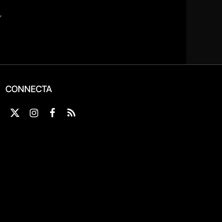
CONNECTA
X
Instagram
Facebook
RSS
(Twitter)