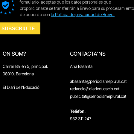
ON SOM?
CONTACTA'NS
Carrer Bailén 5, principal.
Ana Basanta
08010, Barcelona
abasanta@periodismeplural.cat
El Diari de l'Educació
redaccio@diarieducacio.cat
publicitat@periodismeplural.cat
Telèfon:
932 311 247