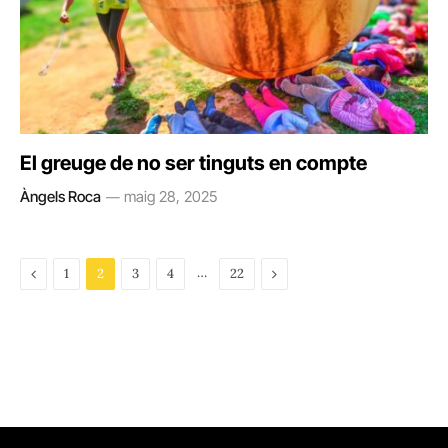
El greuge de no ser tinguts en compte
Àngels Roca
maig 28, 2025
Previous
…
Next
1
2
3
4
22