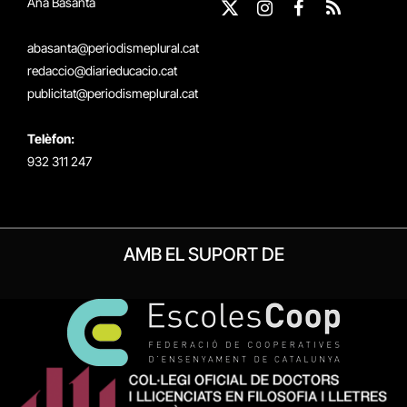
Ana Basanta
X
Instagram
Facebook
RSS
(Twitter)
abasanta@periodismeplural.cat
redaccio@diarieducacio.cat
publicitat@periodismeplural.cat
Telèfon:
932 311 247
AMB EL SUPORT DE