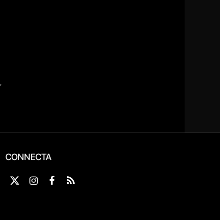
CONNECTA
X
Instagram
Facebook
RSS
(Twitter)