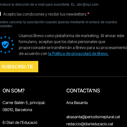
ON SOM?
CONTACTA'NS
Carrer Bailén 5, principal.
Ana Basanta
08010, Barcelona
abasanta@periodismeplural.cat
El Diari de l'Educació
redaccio@diarieducacio.cat