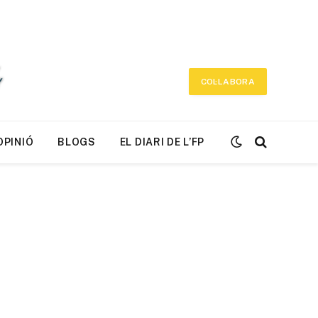
COL·LABORA
OPINIÓ
BLOGS
EL DIARI DE L’FP