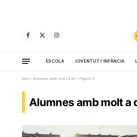
Facebook
X
Instagram
(Twitter)
ESCOLA
JOVENTUT I INFÀNCIA
Inici
»
Alumnes amb molt a dir
»
Pàgina 2
Alumnes amb molt a d