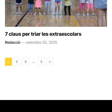
7 claus per triar les extraescolars
Redacció
setembre 30, 2025
…
Next
1
2
3
5