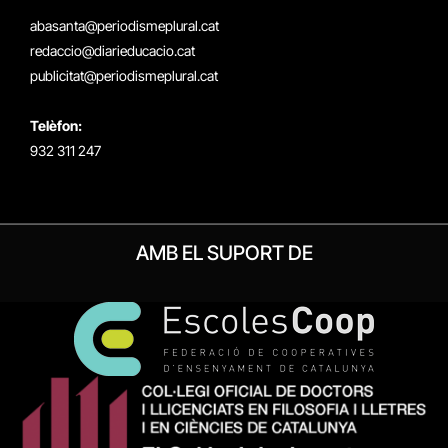
(Twitter)
abasanta@periodismeplural.cat
redaccio@diarieducacio.cat
publicitat@periodismeplural.cat
Telèfon:
932 311 247
AMB EL SUPORT DE