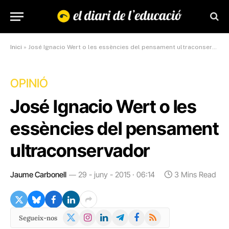
Inici
»
José Ignacio Wert o les essències del pensament ultraconservador
OPINIÓ
José Ignacio Wert o les
essències del pensament
ultraconservador
Jaume Carbonell
29 - juny - 2015 · 06:14
3 Mins Read
X
Instagram
LinkedIn
Telegram
Facebook
RSS
Segueix-nos
(Twitter)