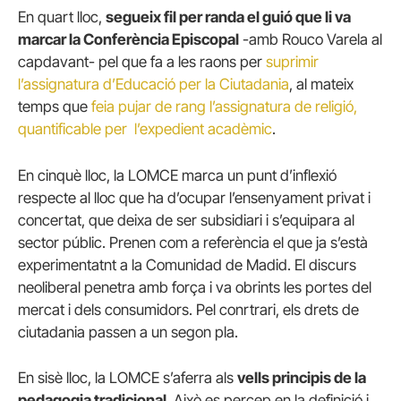
En quart lloc,
segueix fil per randa el guió que li va
marcar la Conferència Episcopal
-amb Rouco Varela al
capdavant- pel que fa a les raons per
suprimir
l’assignatura d’Educació per la Ciutadania
, al mateix
temps que
feia pujar de rang l’assignatura de religió,
quantificable per l’expedient acadèmic
.
En cinquè lloc, la LOMCE marca un punt d’inflexió
respecte al lloc que ha d’ocupar l’ensenyament privat i
concertat, que deixa de ser subsidiari i s’equipara al
sector públic. Prenen com a referència el que ja s’està
experimentatnt a la Comunidad de Madid. El discurs
neoliberal penetra amb força i va obrints les portes del
mercat i dels consumidors. Pel conrtrari, els drets de
ciutadania passen a un segon pla.
En sisè lloc, la LOMCE s’aferra als
vells principis de la
pedagogia tradicional
. Això es percep en la definició i