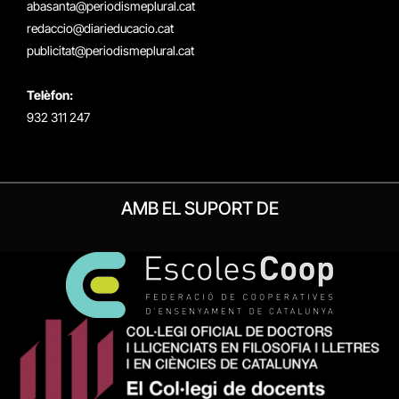
abasanta@periodismeplural.cat
redaccio@diarieducacio.cat
publicitat@periodismeplural.cat
Telèfon:
932 311 247
AMB EL SUPORT DE