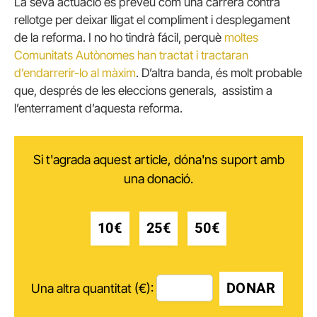
La seva actuació es preveu com una carrera contra
rellotge per deixar lligat el compliment i desplegament
de la reforma. I no ho tindrà fácil, perquè
moltes
Comunitats Autònomes han tractat i tractaran
d’endarrerir-lo al màxim
. D’altra banda, és molt probable
que, després de les eleccions generals, assistim a
l’enterrament d’aquesta reforma.
Si t'agrada aquest article, dóna'ns suport amb
una donació.
10€
25€
50€
DONAR
Una altra quantitat (€):