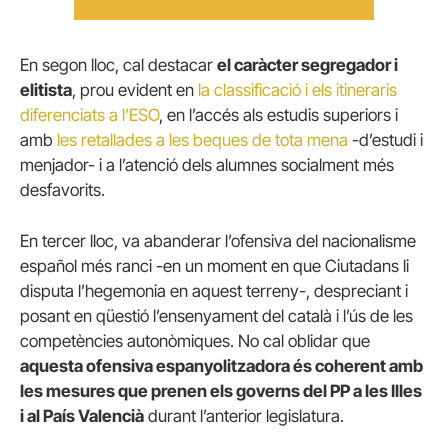
En segon lloc, cal destacar
el caràcter segregador i
elitista
, prou evident en
la classificació i els itineraris
diferenciats a l’ESO
, en l’accés als estudis superiors i
amb
les retallades a les beques de tota mena
-d’estudi i
menjador- i a l’atenció dels alumnes socialment més
desfavorits.
En tercer lloc, va abanderar l’ofensiva del nacionalisme
español més ranci -en un moment en que Ciutadans li
disputa l’hegemonia en aquest terreny-, despreciant i
posant en qüestió l’ensenyament del català i l’ús de les
competències autonòmiques. No cal oblidar que
aquesta ofensiva espanyolitzadora és coherent amb
les mesures que prenen els governs del PP a les Illes
i al País Valencià
durant l’anterior legislatura.