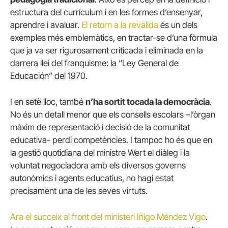
estructura del currículum i en les formes d’ensenyar,
aprendre i avaluar.
El retorn a la revàlida
és un dels
exemples més emblemàtics, en tractar-se d’una fòrmula
que ja va ser rigurosament criticada i eliminada en la
darrera llei del franquisme: la “Ley General de
Educación” del 1970.
I en setè lloc, també
n’ha sortit tocada la democràcia
.
No és un detall menor que els consells escolars –l’òrgan
màxim de representació i decisió de la comunitat
educativa- perdi competències. I tampoc ho és que en
la gestió quotidiana del ministre Wert el diàleg i la
voluntat negociadora amb els diversos governs
autonòmics i agents educatius, no hagi estat
precisament una de les seves virtuts.
Ara el succeix al front del ministeri Iñigo Méndez Vigo
.