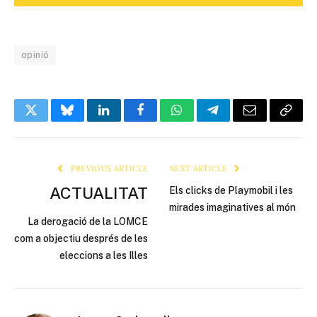
opinió
Twitter
Bluesky
LinkedIn
Facebook
WhatsApp
Telegram
Email
Copy
Link
PREVIOUS ARTICLE
NEXT ARTICLE
ACTUALITAT
Els clicks de Playmobil i les
mirades imaginatives al món
La derogació de la LOMCE
com a objectiu després de les
eleccions a les Illes