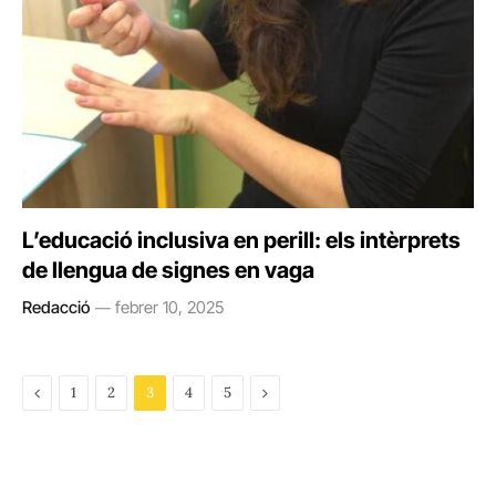
L’educació inclusiva en perill: els intèrprets
de llengua de signes en vaga
Redacció
febrer 10, 2025
Previous
Next
1
2
3
4
5