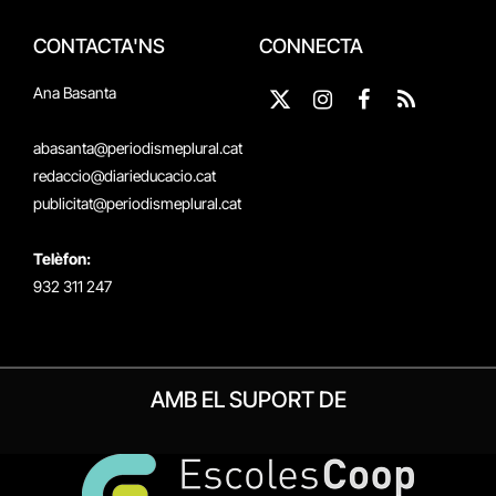
CONTACTA'NS
CONNECTA
Ana Basanta
X
Instagram
Facebook
RSS
(Twitter)
abasanta@periodismeplural.cat
redaccio@diarieducacio.cat
publicitat@periodismeplural.cat
Telèfon:
932 311 247
AMB EL SUPORT DE