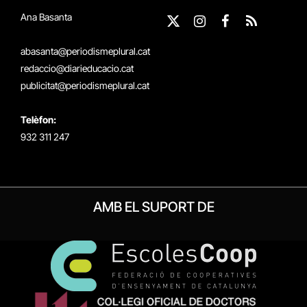
Ana Basanta
X
Instagram
Facebook
RSS
(Twitter)
abasanta@periodismeplural.cat
redaccio@diarieducacio.cat
publicitat@periodismeplural.cat
Telèfon:
932 311 247
AMB EL SUPORT DE