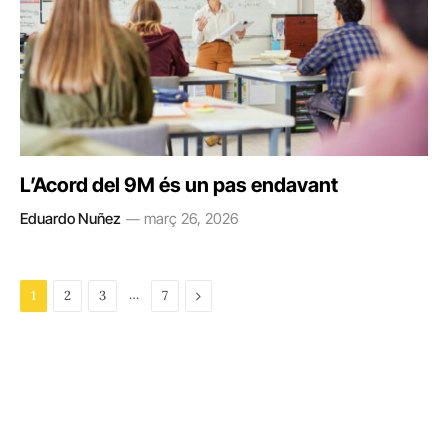
L’Acord del 9M és un pas endavant
Eduardo Nuñez
març 26, 2026
…
Next
1
2
3
7