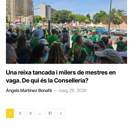
Una reixa tancada i milers de mestres en
vaga. De qui és la Conselleria?
Àngels Martínez Bonafé
maig 29, 2026
…
Next
1
2
3
37