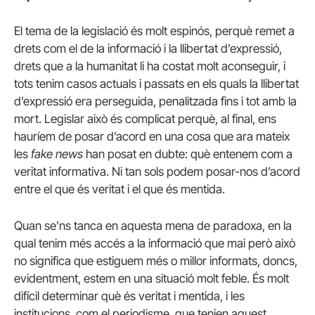
El tema de la legislació és molt espinós, perquè remet a
drets com el de la informació i la llibertat d’expressió,
drets que a la humanitat li ha costat molt aconseguir, i
tots tenim casos actuals i passats en els quals la llibertat
d’expressió era perseguida, penalitzada fins i tot amb la
mort. Legislar això és complicat perquè, al final, ens
hauríem de posar d’acord en una cosa que ara mateix
les
fake news
han posat en dubte: què entenem com a
veritat informativa. Ni tan sols podem posar-nos d’acord
entre el que és veritat i el que és mentida.
Quan se’ns tanca en aquesta mena de paradoxa, en la
qual tenim més accés a la informació que mai però això
no significa que estiguem més o millor informats, doncs,
evidentment, estem en una situació molt feble. És molt
difícil determinar què és veritat i mentida, i les
institucions, com el periodisme, que tenien aquest