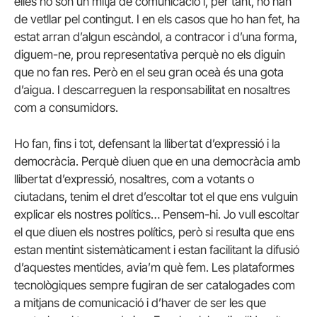
elles no són un mitjà de comunicació i, per tant, no han
de vetllar pel contingut. I en els casos que ho han fet, ha
estat arran d’algun escàndol, a contracor i d’una forma,
diguem-ne, prou representativa perquè no els diguin
que no fan res. Però en el seu gran oceà és una gota
d’aigua. I descarreguen la responsabilitat en nosaltres
com a consumidors.
Ho fan, fins i tot, defensant la llibertat d’expressió i la
democràcia. Perquè diuen que en una democràcia amb
llibertat d’expressió, nosaltres, com a votants o
ciutadans, tenim el dret d’escoltar tot el que ens vulguin
explicar els nostres polítics… Pensem-hi. Jo vull escoltar
el que diuen els nostres polítics, però si resulta que ens
estan mentint sistemàticament i estan facilitant la difusió
d’aquestes mentides, avia’m què fem. Les plataformes
tecnològiques sempre fugiran de ser catalogades com
a mitjans de comunicació i d’haver de ser les que