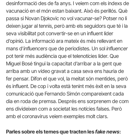
desinformació des de fa anys. I veiem com els índexs de
vacunació en el món estan baixant. Això és perillós. Què
passa si Novan Djokovic no vol vacunar-se? Potser no li
deixen jugar al tennis, però amb els seguidors que té i la
seva visibilitat pot convertir-se en un influent líder
d’opinió. La informació ara mateix és més rellevant en
mans d’
influencers
que de periodistes. Un sol
influencer
pot tenir més audiència que el telenotícies líder. Que
Miguel Bosé tingui la capacitat d’arribar a la gent que
arriba amb un vídeo gravat a casa seva ens hauria de
fer pensar. Difon el que vol, la meitat són mentides, però
és influent. De cop i volta està tenint més èxit en la seva
comunicació que Fernando Simón compareixent cada
dia en roda de premsa. Després ens sorprenem de com
ens divideixen com a societat les notícies falses. Però
amb el coronavirus veiem exemples molt clars.
Parles sobre els temes que tracten les
fake news
: