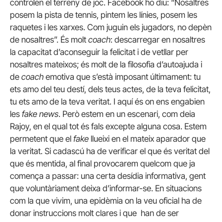
controlen el terreny de joc. Facebook ho diu: “Nosaltres
posem la pista de tennis, pintem les línies, posem les
raquetes i les xarxes. Com juguin els jugadors, no depèn
de nosaltres”. És molt
coach
: descarregar en nosaltres
la capacitat d’aconseguir la felicitat i de vetllar per
nosaltres mateixos; és molt de la filosofia d’autoajuda i
de
coach
emotiva que s’està imposant últimament: tu
ets amo del teu destí, dels teus actes, de la teva felicitat,
tu ets amo de la teva veritat. I aquí és on ens engabien
les
fake news
. Però estem en un escenari, com deia
Rajoy, en el qual tot és fals excepte alguna cosa. Estem
permetent que el
fake
llueixi en el mateix aparador que
la veritat. Si cadascú ha de verificar el que és veritat del
que és mentida, al final provocarem quelcom que ja
comença a passar: una certa desídia informativa, gent
que voluntàriament deixa d’informar-se. En situacions
com la que vivim, una epidèmia on la veu oficial ha de
donar instruccions molt clares i que han de ser