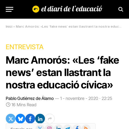
Inici
»
Marc Amorós: «Les ‘fake news’ estan llastrant la nostra educació cívica»
ENTREVISTA
Marc Amorós: «Les ‘fake
news’ estan llastrant la
nostra educació cívica»
Pablo Gutiérrez de Álamo
1 - novembre - 2020 · 22:25
16 Mins Read
X
Instagram
LinkedIn
Telegram
Facebook
RSS