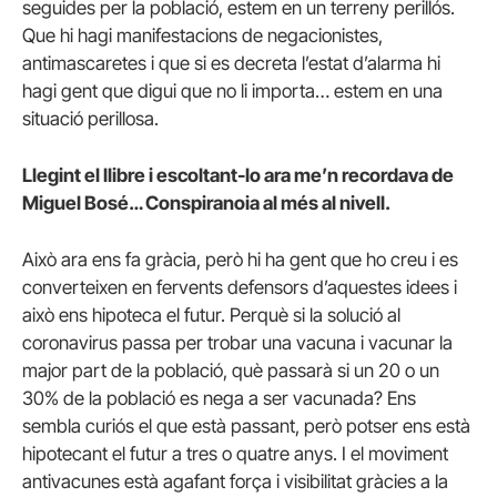
seguides per la població, estem en un terreny perillós.
Que hi hagi manifestacions de negacionistes,
antimascaretes i que si es decreta l’estat d’alarma hi
hagi gent que digui que no li importa… estem en una
situació perillosa.
Llegint el llibre i escoltant-lo ara me’n recordava de
Miguel Bosé… Conspiranoia al més al nivell.
Això ara ens fa gràcia, però hi ha gent que ho creu i es
converteixen en fervents defensors d’aquestes idees i
això ens hipoteca el futur. Perquè si la solució al
coronavirus passa per trobar una vacuna i vacunar la
major part de la població, què passarà si un 20 o un
30% de la població es nega a ser vacunada? Ens
sembla curiós el que està passant, però potser ens està
hipotecant el futur a tres o quatre anys. I el moviment
antivacunes està agafant força i visibilitat gràcies a la