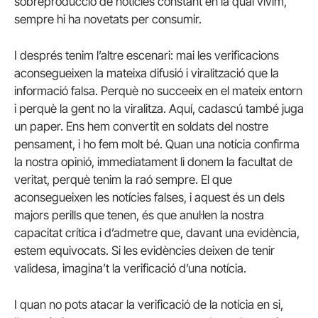
sobreproducció de notícies constant en la qual vivim,
sempre hi ha novetats per consumir.
I després tenim l’altre escenari: mai les verificacions
aconsegueixen la mateixa difusió i viralització que la
informació falsa. Perquè no succeeix en el mateix entorn
i perquè la gent no la viralitza. Aquí, cadascú també juga
un paper. Ens hem convertit en soldats del nostre
pensament, i ho fem molt bé. Quan una notícia confirma
la nostra opinió, immediatament li donem la facultat de
veritat, perquè tenim la raó sempre. El que
aconsegueixen les notícies falses, i aquest és un dels
majors perills que tenen, és que anul·len la nostra
capacitat crítica i d’admetre que, davant una evidència,
estem equivocats. Si les evidències deixen de tenir
validesa, imagina’t la verificació d’una notícia.
I quan no pots atacar la verificació de la notícia en si,