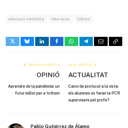
educació mediàtica
fake news
Llibres
Twitter
Bluesky
LinkedIn
Facebook
WhatsApp
Telegram
Email
Copy
Link
PREVIOUS ARTICLE
NEXT ARTICLE
OPINIÓ
ACTUALITAT
Aprendre de la pandèmia: un
Canvi de protocol a la vista:
futur millor per a tothom
els alumnes es faran la PCR
supervisats pel profe?
Pablo Gutiérrez de Álamo