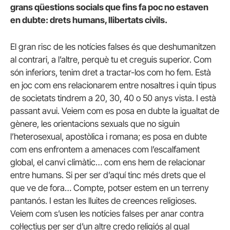
grans qüestions socials que fins fa poc no estaven
en dubte: drets humans, llibertats civils.
El gran risc de les notícies falses és que deshumanitzen
al contrari, a l’altre, perquè tu et creguis superior. Com
són inferiors, tenim dret a tractar-los com ho fem. Està
en joc com ens relacionarem entre nosaltres i quin tipus
de societats tindrem a 20, 30, 40 o 50 anys vista. I està
passant avui. Veiem com es posa en dubte la igualtat de
gènere, les orientacions sexuals que no siguin
l’heterosexual, apostòlica i romana; es posa en dubte
com ens enfrontem a amenaces com l’escalfament
global, el canvi climàtic… com ens hem de relacionar
entre humans. Si per ser d’aquí tinc més drets que el
que ve de fora… Compte, potser estem en un terreny
pantanós. I estan les lluites de creences religioses.
Veiem com s’usen les notícies falses per anar contra
col·lectius per ser d’un altre credo religiós al qual