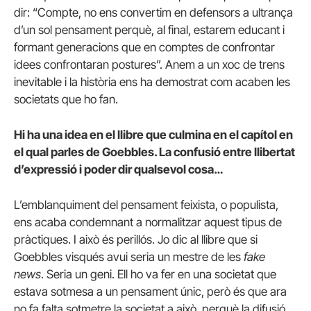
dir: “Compte, no ens convertim en defensors a ultrança
d’un sol pensament perquè, al final, estarem educant i
formant generacions que en comptes de confrontar
idees confrontaran postures”. Anem a un xoc de trens
inevitable i la història ens ha demostrat com acaben les
societats que ho fan.
Hi ha una idea en el llibre que culmina en el capítol en
el qual parles de Goebbles. La confusió entre llibertat
d’expressió i poder dir qualsevol cosa…
L’emblanquiment del pensament feixista, o populista,
ens acaba condemnant a normalitzar aquest tipus de
pràctiques. I això és perillós. Jo dic al llibre que si
Goebbles visqués avui seria un mestre de les
fake
news
. Seria un geni. Ell ho va fer en una societat que
estava sotmesa a un pensament únic, però és que ara
no fa falta sotmetre la societat a això, perquè la difusió