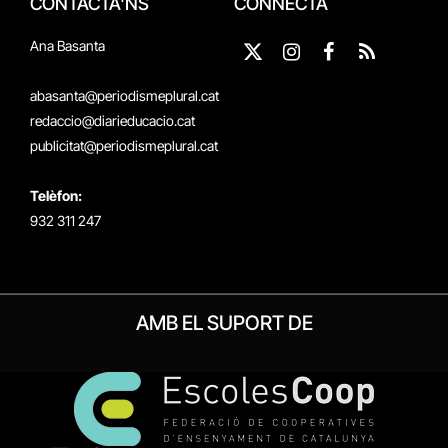
CONTACTA'NS
CONNECTA
Ana Basanta
X
Instagram
Facebook
RSS
(Twitter)
abasanta@periodismeplural.cat
redaccio@diarieducacio.cat
publicitat@periodismeplural.cat
Telèfon:
932 311 247
AMB EL SUPORT DE