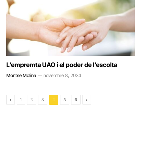
L’empremta UAO i el poder de l’escolta
Montse Molina
novembre 8, 2024
Previous
Next
1
2
3
4
5
6