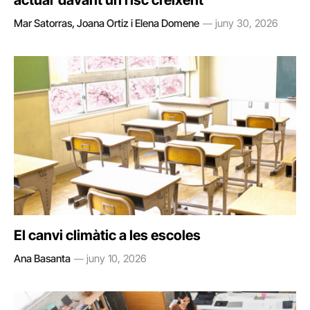
actuar davant un risc creixent
Mar Satorras, Joana Ortiz i Elena Domene
juny 30, 2026
El canvi climàtic a les escoles
Ana Basanta
juny 10, 2026