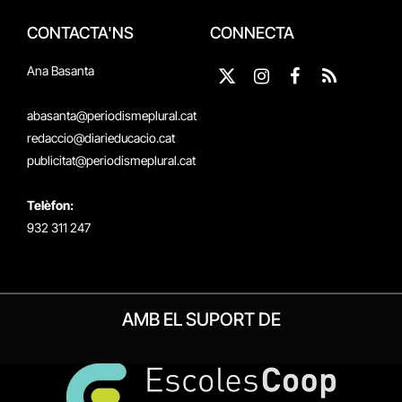
CONTACTA'NS
CONNECTA
Ana Basanta
X
Instagram
Facebook
RSS
(Twitter)
abasanta@periodismeplural.cat
redaccio@diarieducacio.cat
publicitat@periodismeplural.cat
Telèfon:
932 311 247
AMB EL SUPORT DE