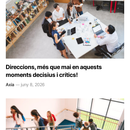
Direccions, més que mai en aquests
moments decisius i crítics!
Axia
juny 8, 2026