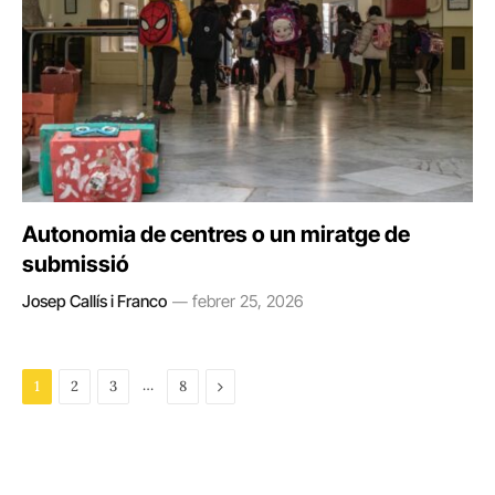
Autonomia de centres o un miratge de
submissió
Josep Callís i Franco
febrer 25, 2026
…
Next
1
2
3
8