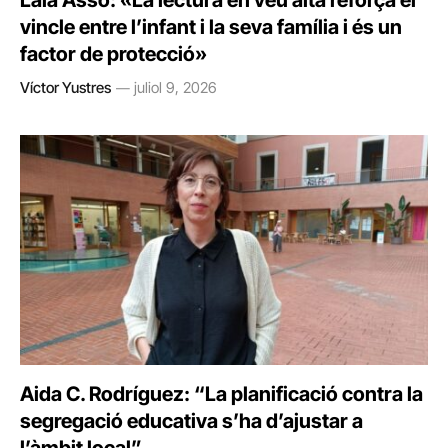
Laia Asso: «La lectura en veu alta reforça el
vincle entre l’infant i la seva família i és un
factor de protecció»
Víctor Yustres
juliol 9, 2026
Aida C. Rodríguez: “La planificació contra la
segregació educativa s’ha d’ajustar a
l’àmbit local”