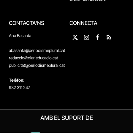
CONTACTA'NS
CONNECTA
Ana Basanta
X
Instagram
Facebook
RSS
(Twitter)
abasanta@periodismeplural.cat
redaccio@diarieducacio.cat
publicitat@periodismeplural.cat
Telèfon:
932 311 247
AMB EL SUPORT DE