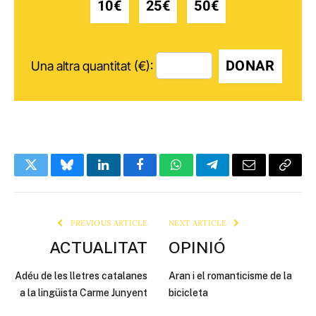
10€
25€
50€
DONAR
Una altra quantitat (€):
Twitter
Bluesky
LinkedIn
Facebook
WhatsApp
Telegram
Email
Copy
Link
PREVIOUS ARTICLE
NEXT ARTICLE
ACTUALITAT
OPINIÓ
Adéu de les lletres catalanes
Aran i el romanticisme de la
a la lingüista Carme Junyent
bicicleta