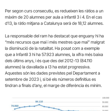
Per segon curs consecutiu, es redueixen les ràtios a un
màxim de 20 alumnes per aula a infantil 3 i 4. En el cas
d’I3, la ràtio mitjana a Catalunya serà de 18,12 alumnes.
La responsable del ram ha destacat que enguany hi ha
“més recursos que mai i més mestres que mai” malgrat
la disminució de la natalitat. Ha posat com a exemple
que a Infantil 3 hi ha 57.923 alumnes, la xifra més baixa
dels últims anys, i és que des del 2012-13 (84.110
alumnes) la davallada a I3 ha estat progressiva.
Aquestes són les dades previstes pel Departament a
setembre de 2023 i, si bé els números definitius es
tindran a finals d’any, el marge de diferència és mínim.