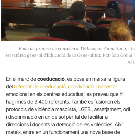
Roda de premsa de consellera d’Educació, Anna Simó, i la
secretària general d’Educació de la Generalitat, Patrícia Gomà |
A.B.
En el marc de
coeducació
, es posa en marxa la figura
del
referent de coeducació, convivència i benestar
emocional en els centres educatius i es preveu que hi
hagi més de 3.400 referents. També es fusionen els
protocols de violència masclista, LGTBI, assetjament, odi
i discriminació en un de sol per tal de facilitar a
direccions i docents la detecció de les violències. Així
mateix, entra en un funcionament una nova base de