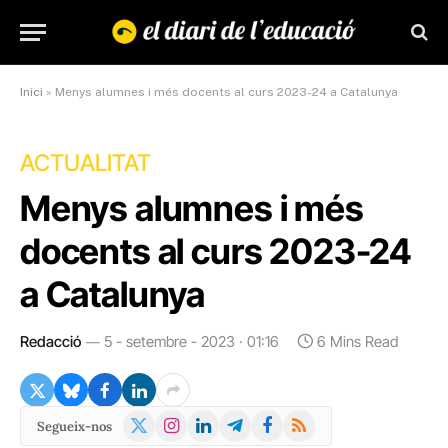
Inici
»
Menys alumnes i més docents al curs 2023-24 a Catalunya
ACTUALITAT
Menys alumnes i més
docents al curs 2023-24
a Catalunya
Redacció
5 - setembre - 2023 · 01:16
6 Mins Read
X
Instagram
LinkedIn
Telegram
Facebook
RSS
Segueix-nos
(Twitter)