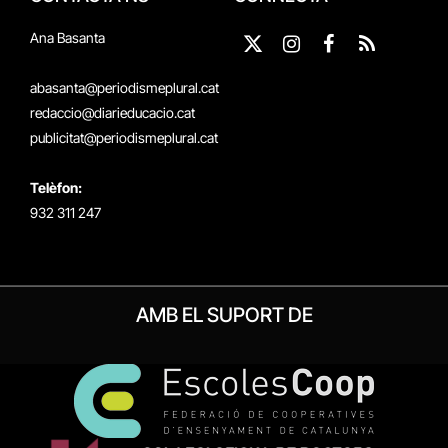
Ana Basanta
X
Instagram
Facebook
RSS
(Twitter)
abasanta@periodismeplural.cat
redaccio@diarieducacio.cat
publicitat@periodismeplural.cat
Telèfon:
932 311 247
AMB EL SUPORT DE