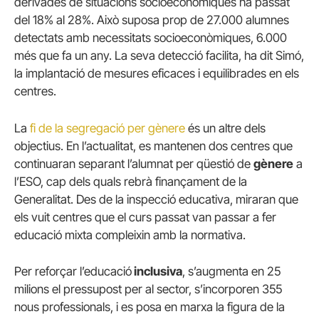
derivades de situacions socioeconòmiques ha passat
del 18% al 28%. Això suposa prop de 27.000 alumnes
detectats amb necessitats socioeconòmiques, 6.000
més que fa un any. La seva detecció facilita, ha dit Simó,
la implantació de mesures eficaces i equilibrades en els
centres.
La
fi de la segregació per gènere
és un altre dels
objectius. En l’actualitat, es mantenen dos centres que
continuaran separant l’alumnat per qüestió de
gènere
a
l’ESO, cap dels quals rebrà finançament de la
Generalitat. Des de la inspecció educativa, miraran que
els vuit centres que el curs passat van passar a fer
educació mixta compleixin amb la normativa.
Per reforçar l’educació
inclusiva
, s’augmenta en 25
milions el pressupost per al sector, s’incorporen 355
nous professionals, i es posa en marxa la figura de la