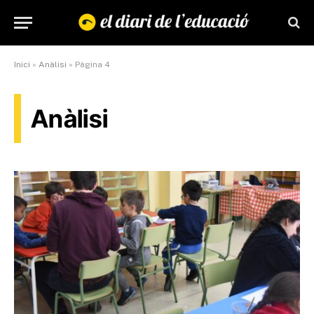
Inici
»
Anàlisi
»
Pàgina 4
Anàlisi