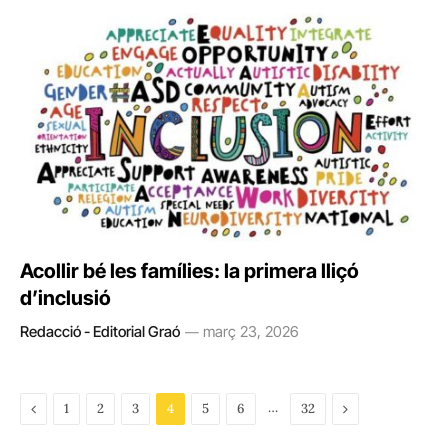
Acollir bé les famílies: la primera lliçó
d’inclusió
Redacció - Editorial Graó
març 23, 2026
Previous
…
Next
1
2
3
4
5
6
32