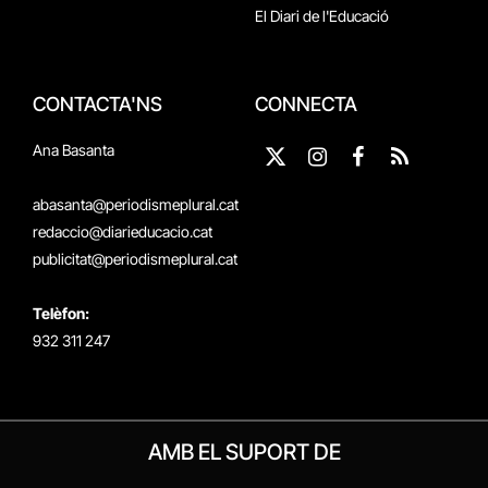
El Diari de l'Educació
CONTACTA'NS
CONNECTA
Ana Basanta
X
Instagram
Facebook
RSS
(Twitter)
abasanta@periodismeplural.cat
redaccio@diarieducacio.cat
publicitat@periodismeplural.cat
Telèfon:
932 311 247
AMB EL SUPORT DE