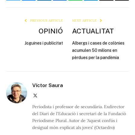
Twitter
Bluesky
LinkedIn
Facebook
WhatsApp
Telegram
Email
Copy
Link
PREVIOUS ARTICLE
NEXT ARTICLE
OPINIÓ
ACTUALITAT
Joguines i publicitat
Albergs i cases de colònies
acumulen 50 milions en
pèrdues per la pandèmia
Víctor Saura
X
(Twitter)
Periodista i professor de secundària. Exdirector
del Diari de l'Educació i secretari de la Fundació
Periodisme Plural. Autor de 'Aquest confús i
desigual món explicat als joves' (Octaedro)