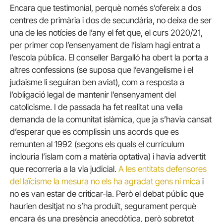
Encara que testimonial, perquè només s’ofereix a dos
centres de primària i dos de secundària, no deixa de ser
una de les notícies de l’any el fet que, el curs 2020/21,
per primer cop l’ensenyament de l’islam hagi entrat a
l’escola pública. El conseller Bargalló ha obert la porta a
altres confessions (se suposa que l’evangelisme i el
judaisme li seguiran ben aviat), com a resposta a
l’obligació legal de mantenir l’ensenyament del
catolicisme. I de passada ha fet realitat una vella
demanda de la comunitat islàmica, que ja s’havia cansat
d’esperar que es complissin uns acords que es
remunten al 1992 (segons els quals el currículum
inclouria l’islam com a matèria optativa) i havia advertit
que recorreria a la via judicial.
A les entitats defensores
del laïcisme la mesura no els ha agradat gens ni mica
i
no es van estar de criticar-la. Però el debat públic que
haurien desitjat no s’ha produït, segurament perquè
encara és una presència anecdòtica, però sobretot