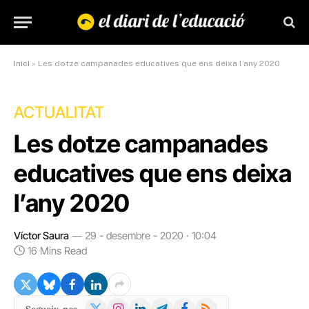
Inici
»
Les dotze campanades educatives que ens deixa l’any 2020
ACTUALITAT
Les dotze campanades
educatives que ens deixa
l’any 2020
Víctor Saura
29 - desembre - 2020 · 10:04
16 Mins Read
X
Instagram
LinkedIn
Telegram
Facebook
RSS