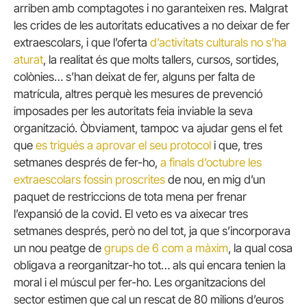
arriben amb comptagotes i no garanteixen res. Malgrat
les crides de les autoritats educatives a no deixar de fer
extraescolars, i que l’oferta
d’activitats culturals no s’ha
aturat
, la realitat és que molts tallers, cursos, sortides,
colònies… s’han deixat de fer, alguns per falta de
matrícula, altres perquè les mesures de prevenció
imposades per les autoritats feia inviable la seva
organització. Òbviament, tampoc va ajudar gens el fet
que
es trigués a aprovar el seu protocol
i que, tres
setmanes després de fer-ho,
a finals d’octubre les
extraescolars fossin proscrites
de nou, en mig d’un
paquet de restriccions de tota mena per frenar
l’expansió de la covid. El veto es va aixecar tres
setmanes després, però no del tot, ja que s’incorporava
un nou peatge de
grups de 6 com a màxim
, la qual cosa
obligava a reorganitzar-ho tot… als qui encara tenien la
moral i el múscul per fer-ho. Les organitzacions del
sector estimen que cal un rescat de 80 milions d’euros