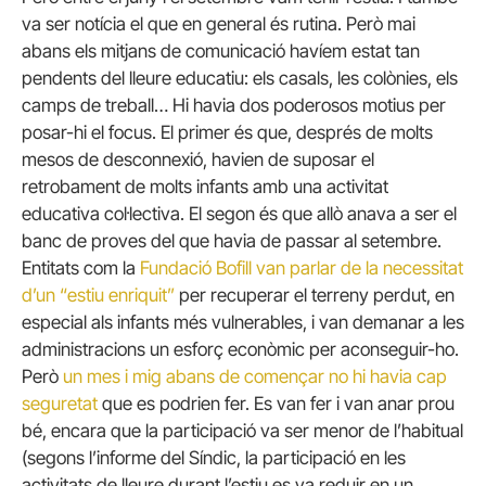
va ser notícia el que en general és rutina. Però mai
abans els mitjans de comunicació havíem estat tan
pendents del lleure educatiu: els casals, les colònies, els
camps de treball… Hi havia dos poderosos motius per
posar-hi el focus. El primer és que, després de molts
mesos de desconnexió, havien de suposar el
retrobament de molts infants amb una activitat
educativa col·lectiva. El segon és que allò anava a ser el
banc de proves del que havia de passar al setembre.
Entitats com la
Fundació Bofill van parlar de la necessitat
d’un “estiu enriquit”
per recuperar el terreny perdut, en
especial als infants més vulnerables, i van demanar a les
administracions un esforç econòmic per aconseguir-ho.
Però
un mes i mig abans de començar no hi havia cap
seguretat
que es podrien fer. Es van fer i van anar prou
bé, encara que la participació va ser menor de l’habitual
(segons l’informe del Síndic, la participació en les
activitats de lleure durant l’estiu es va reduir en un