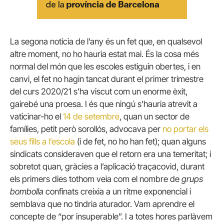
La segona notícia de l’any és un fet que, en qualsevol
altre moment, no ho hauria estat mai. És la cosa més
normal del món que les escoles estiguin obertes, i en
canvi, el fet no hagin tancat durant el primer trimestre
del curs 2020/21 s’ha viscut com un enorme èxit,
gairebé una proesa. I és que ningú s’hauria atrevit a
vaticinar-ho el
14 de setembre
, quan un sector de
famílies, petit però sorollós, advocava per
no portar els
seus fills a l’escola
(i de fet, no ho han fet); quan alguns
sindicats consideraven que el retorn era una temeritat; i
sobretot quan, gràcies a l’aplicació traçacovid, durant
els primers dies tothom veia com el nombre de
grups
bombolla
confinats creixia a un ritme exponencial i
semblava que no tindria aturador. Vam aprendre el
concepte de “por insuperable”. I a totes hores parlàvem