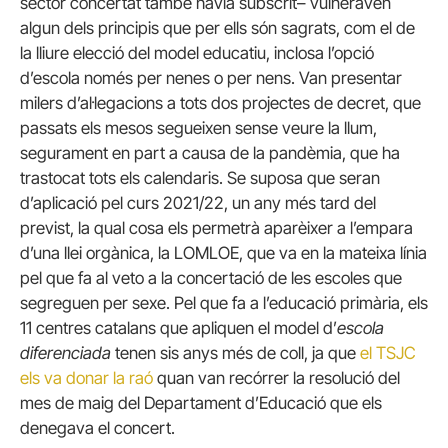
sector concertat també havia subscrit– vulneraven
algun dels principis que per ells són sagrats, com el de
la lliure elecció del model educatiu, inclosa l’opció
d’escola només per nenes o per nens. Van presentar
milers d’al·legacions a tots dos projectes de decret, que
passats els mesos segueixen sense veure la llum,
segurament en part a causa de la pandèmia, que ha
trastocat tots els calendaris. Se suposa que seran
d’aplicació pel curs 2021/22, un any més tard del
previst, la qual cosa els permetrà aparèixer a l’empara
d’una llei orgànica, la LOMLOE, que va en la mateixa línia
pel que fa al veto a la concertació de les escoles que
segreguen per sexe. Pel que fa a l’educació primària, els
11 centres catalans que apliquen el model d’
escola
diferenciada
tenen sis anys més de coll, ja que
el TSJC
els va donar la raó
quan van recórrer la resolució del
mes de maig del Departament d’Educació que els
denegava el concert.