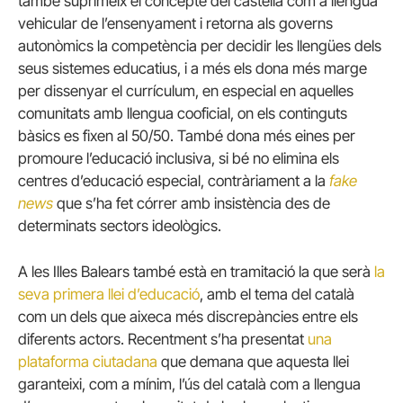
també suprimeix el concepte del castellà com a llengua
vehicular de l’ensenyament i retorna als governs
autonòmics la competència per decidir les llengües dels
seus sistemes educatius, i a més els dona més marge
per dissenyar el currículum, en especial en aquelles
comunitats amb llengua cooficial, on els continguts
bàsics es fixen al 50/50. També dona més eines per
promoure l’educació inclusiva, si bé no elimina els
centres d’educació especial, contràriament a la
fake
news
que s’ha fet córrer amb insistència des de
determinats sectors ideològics.
A les Illes Balears també està en tramitació la que serà
la
seva primera llei d’educació
, amb el tema del català
com un dels que aixeca més discrepàncies entre els
diferents actors. Recentment s’ha presentat
una
plataforma ciutadana
que demana que aquesta llei
garanteixi, com a mínim, l’ús del català com a llengua