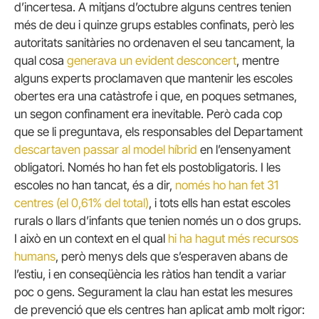
d’incertesa. A mitjans d’octubre alguns centres tenien
més de deu i quinze grups estables confinats, però les
autoritats sanitàries no ordenaven el seu tancament, la
qual cosa
generava un evident desconcert
, mentre
alguns experts proclamaven que mantenir les escoles
obertes era una catàstrofe i que, en poques setmanes,
un segon confinament era inevitable. Però cada cop
que se li preguntava, els responsables del Departament
descartaven passar al model híbrid
en l’ensenyament
obligatori. Només ho han fet els postobligatoris. I les
escoles no han tancat, és a dir,
només ho han fet 31
centres (el 0,61% del total)
, i tots ells han estat escoles
rurals o llars d’infants que tenien només un o dos grups.
I això en un context en el qual
hi ha hagut més recursos
humans
, però menys dels que s’esperaven abans de
l’estiu, i en conseqüència les ràtios han tendit a variar
poc o gens. Segurament la clau han estat les mesures
de prevenció que els centres han aplicat amb molt rigor: