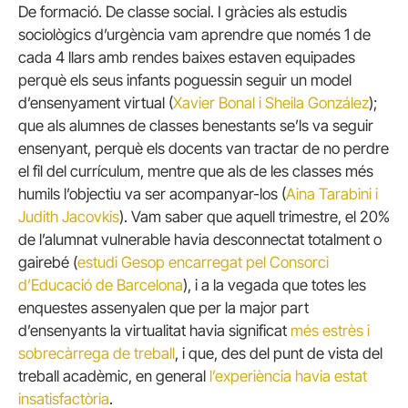
De formació. De classe social. I gràcies als estudis
sociològics d’urgència vam aprendre que només 1 de
cada 4 llars amb rendes baixes estaven equipades
perquè els seus infants poguessin seguir un model
d’ensenyament virtual (
Xavier Bonal i Sheila González
);
que als alumnes de classes benestants se’ls va seguir
ensenyant, perquè els docents van tractar de no perdre
el fil del currículum, mentre que als de les classes més
humils l’objectiu va ser acompanyar-los (
Aina Tarabini i
Judith Jacovkis
). Vam saber que aquell trimestre, el 20%
de l’alumnat vulnerable havia desconnectat totalment o
gairebé (
estudi Gesop encarregat pel Consorci
d’Educació de Barcelona
), i a la vegada que totes les
enquestes assenyalen que per la major part
d’ensenyants la virtualitat havia significat
més estrès i
sobrecàrrega de treball
, i que, des del punt de vista del
treball acadèmic, en general
l’experiència havia estat
insatisfactòria
.