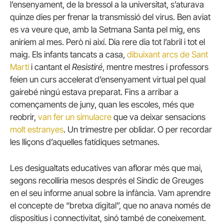
l’ensenyament, de la bressol a la universitat, s’aturava
quinze dies per frenar la transmissió del virus. Ben aviat
es va veure que, amb la Setmana Santa pel mig, ens
aniríem al mes. Però ni així. Dia rere dia tot l’abril i tot el
maig. Els infants tancats a casa,
dibuixant arcs de Sant
Martí
i cantant el
Resistiré
, mentre mestres i professors
feien un curs accelerat d’ensenyament virtual pel qual
gairebé ningú estava preparat. Fins a arribar a
començaments de juny, quan les escoles, més que
reobrir,
van fer un simulacre
que va deixar sensacions
molt estranyes
. Un trimestre per oblidar. O per recordar
les lliçons d’aquelles fatídiques setmanes.
Les desigualtats educatives van aflorar més que mai,
segons recolliria mesos després el Síndic de Greuges
en el seu informe anual sobre la infància. Vam aprendre
el concepte de “bretxa digital”, que no anava només de
dispositius i connectivitat, sinó també de coneixement.