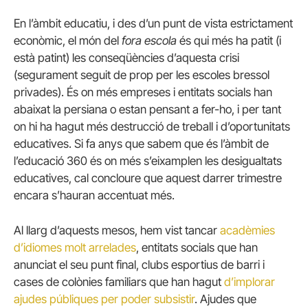
En l’àmbit educatiu, i des d’un punt de vista estrictament
econòmic, el món del
fora escola
és qui més ha patit (i
està patint) les conseqüències d’aquesta crisi
(segurament seguit de prop per les escoles bressol
privades). És on més empreses i entitats socials han
abaixat la persiana o estan pensant a fer-ho, i per tant
on hi ha hagut més destrucció de treball i d’oportunitats
educatives. Si fa anys que sabem que és l’àmbit de
l’educació 360 és on més s’eixamplen les desigualtats
educatives, cal concloure que aquest darrer trimestre
encara s’hauran accentuat més.
Al llarg d’aquests mesos, hem vist tancar
acadèmies
d’idiomes molt arrelades
, entitats socials que han
anunciat el seu punt final, clubs esportius de barri i
cases de colònies familiars que han hagut
d’implorar
ajudes públiques per poder subsistir
. Ajudes que